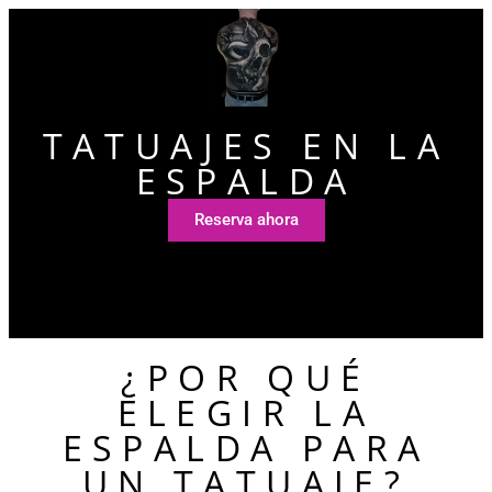
TATUAJES EN LA
ESPALDA
Reserva ahora
¿POR QUÉ
ELEGIR LA
ESPALDA PARA
UN TATUAJE?